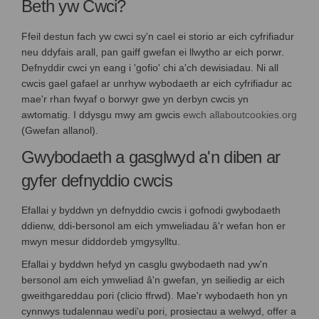
Beth yw Cwci?
Ffeil destun fach yw cwci sy'n cael ei storio ar eich cyfrifiadur
neu ddyfais arall, pan gaiff gwefan ei llwytho ar eich porwr.
Defnyddir cwci yn eang i 'gofio' chi a'ch dewisiadau. Ni all
cwcis gael gafael ar unrhyw wybodaeth ar eich cyfrifiadur ac
mae'r rhan fwyaf o borwyr gwe yn derbyn cwcis yn
(Dole
awtomatig. I ddysgu mwy am gwcis
ewch allaboutcookies.org
(Gwefan allanol).
Gwybodaeth a gasglwyd a'n diben ar
gyfer defnyddio cwcis
Efallai y byddwn yn defnyddio cwcis i gofnodi gwybodaeth
ddienw, ddi-bersonol am eich ymweliadau â'r wefan hon er
mwyn mesur diddordeb ymgysylltu.
Efallai y byddwn hefyd yn casglu gwybodaeth nad yw'n
bersonol am eich ymweliad â'n gwefan, yn seiliedig ar eich
gweithgareddau pori (clicio ffrwd). Mae'r wybodaeth hon yn
cynnwys tudalennau wedi'u pori, prosiectau a welwyd, offer a