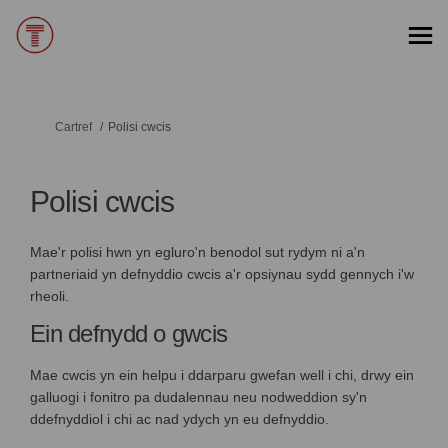
Rydych yma:
Cartref
Polisi cwcis
Polisi cwcis
Mae'r polisi hwn yn egluro'n benodol sut rydym ni a'n
partneriaid yn defnyddio cwcis a'r opsiynau sydd gennych i'w
rheoli.
Ein defnydd o gwcis
Mae cwcis yn ein helpu i ddarparu gwefan well i chi, drwy ein
galluogi i fonitro pa dudalennau neu nodweddion sy'n
ddefnyddiol i chi ac nad ydych yn eu defnyddio.