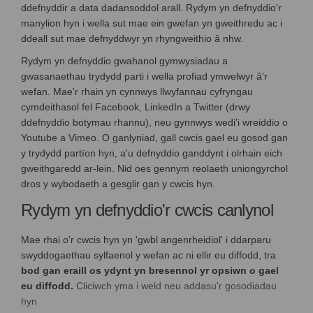
ddefnyddir a data dadansoddol arall. Rydym yn defnyddio'r
manylion hyn i wella sut mae ein gwefan yn gweithredu ac i
ddeall sut mae defnyddwyr yn rhyngweithio â nhw.
Rydym yn defnyddio gwahanol gymwysiadau a
gwasanaethau trydydd parti i wella profiad ymwelwyr â'r
wefan. Mae'r rhain yn cynnwys llwyfannau cyfryngau
cymdeithasol fel Facebook, LinkedIn a Twitter (drwy
ddefnyddio botymau rhannu), neu gynnwys wedi'i wreiddio o
Youtube a Vimeo. O ganlyniad, gall cwcis gael eu gosod gan
y trydydd partïon hyn, a'u defnyddio ganddynt i olrhain eich
gweithgaredd ar-lein. Nid oes gennym reolaeth uniongyrchol
dros y wybodaeth a gesglir gan y cwcis hyn.
Rydym yn defnyddio'r cwcis canlynol
Mae rhai o'r cwcis hyn yn 'gwbl angenrheidiol' i ddarparu
swyddogaethau sylfaenol y wefan ac ni ellir eu diffodd, tra
bod gan eraill os ydynt yn bresennol yr opsiwn o gael
eu diffodd.
Cliciwch yma i weld neu addasu'r gosodiadau
hyn