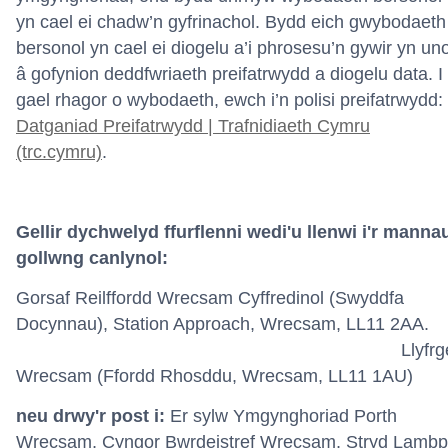
yn cael ei chadw’n gyfrinachol. Bydd eich gwybodaeth
bersonol yn cael ei diogelu a’i phrosesu’n gywir yn uno
â gofynion deddfwriaeth preifatrwydd a diogelu data. I
gael rhagor o wybodaeth, ewch i’n polisi preifatrwydd:
Datganiad Preifatrwydd | Trafnidiaeth Cymru
(trc.cymru)
.
Gellir dychwelyd ffurflenni wedi'u llenwi i'r manna
gollwng canlynol:
Gorsaf Reilffordd Wrecsam Cyffredinol (Swyddfa
Docynnau), Station Approach, Wrecsam, LL11 2A
Llyfrgel
Wrecsam (Ffordd Rhosddu, Wrecsam, LL11 1AU)
neu drwy'r post i:
Er sylw Ymgynghoriad Porth
Wrecsam, Cyngor Bwrdeistref Wrecsam, Stryd Lambpi