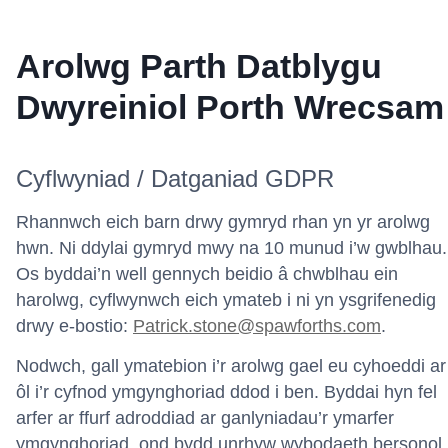
Arolwg Parth Datblygu
Dwyreiniol Porth Wrecsam
Cyflwyniad / Datganiad GDPR
Rhannwch eich barn drwy gymryd rhan yn yr arolwg
hwn. Ni ddylai gymryd mwy na 10 munud i’w gwblhau.
Os byddai’n well gennych beidio â chwblhau ein
harolwg, cyflwynwch eich ymateb i ni yn ysgrifenedig
drwy e-bostio:
Patrick.stone@spawforths.com
.
Nodwch, gall ymatebion i’r arolwg gael eu cyhoeddi ar
ôl i’r cyfnod ymgynghoriad ddod i ben. Byddai hyn fel
arfer ar ffurf adroddiad ar ganlyniadau’r ymarfer
ymgynghoriad, ond bydd unrhyw wybodaeth bersonol