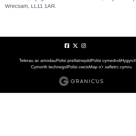
Wrecsam, LL11 1AR.
Telerau ac amodau
Polisi preifatrwydd
Polisi cymedroli
Hygyrc
Cymorth technegol
Polisi cwcis
Map o'r safle
trc.cymru