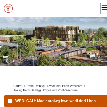
Neidio
i'r
cynnwys
Cartref
/
Parth-Datblygu-Dwyreiniol-Porth-Wrecsam
/
Arolwg Parth Datblygu Dwyreiniol Porth Wrecsam
WEDI CAU: Mae'r arolwg hwn wedi dod i ben