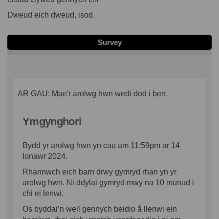
Dweud eich dweud, isod.
Survey
AR GAU: Mae'r arolwg hwn wedi dod i ben.
Ymgynghori
Bydd yr arolwg hwn yn cau am 11:59pm ar 14
Ionawr 2024.
Rhannwch eich barn drwy gymryd rhan yn yr
arolwg hwn. Ni ddylai gymryd mwy na 10 munud i
chi ei lenwi.
Os byddai’n well gennych beidio â llenwi ein