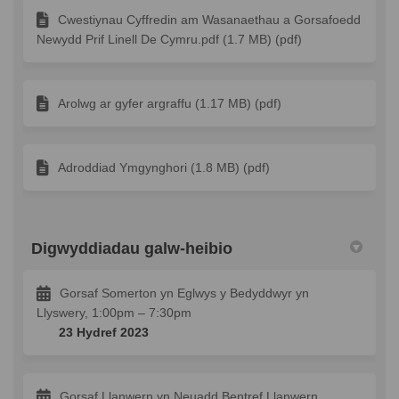
Cwestiynau Cyffredin am Wasanaethau a Gorsafoedd
Newydd Prif Linell De Cymru.pdf (1.7 MB) (pdf)
Arolwg ar gyfer argraffu (1.17 MB) (pdf)
Adroddiad Ymgynghori (1.8 MB) (pdf)
Digwyddiadau galw-heibio
Gorsaf Somerton yn Eglwys y Bedyddwyr yn
Llyswery, 1:00pm – 7:30pm
23 Hydref 2023
Gorsaf Llanwern yn Neuadd Bentref Llanwern,