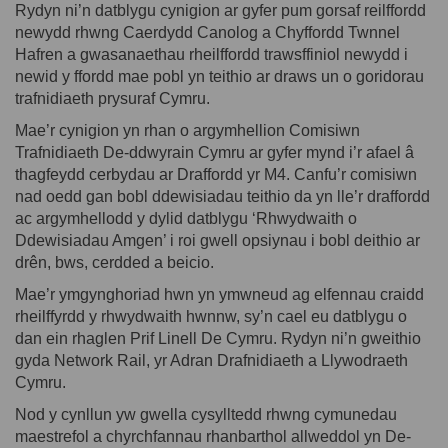
Rydyn ni’n datblygu cynigion ar gyfer pum gorsaf reilffordd
newydd rhwng Caerdydd Canolog a Chyffordd Twnnel
Hafren a gwasanaethau rheilffordd trawsffiniol newydd i
newid y ffordd mae pobl yn teithio ar draws un o goridorau
trafnidiaeth prysuraf Cymru.
Mae’r cynigion yn rhan o argymhellion Comisiwn
Trafnidiaeth De-ddwyrain Cymru ar gyfer mynd i’r afael â
thagfeydd cerbydau ar Draffordd yr M4. Canfu’r comisiwn
nad oedd gan bobl ddewisiadau teithio da yn lle’r draffordd
ac argymhellodd y dylid datblygu ‘Rhwydwaith o
Ddewisiadau Amgen’ i roi gwell opsiynau i bobl deithio ar
drên, bws, cerdded a beicio.
Mae’r ymgynghoriad hwn yn ymwneud ag elfennau craidd
rheilffyrdd y rhwydwaith hwnnw, sy’n cael eu datblygu o
dan ein rhaglen Prif Linell De Cymru. Rydyn ni’n gweithio
gyda Network Rail, yr Adran Drafnidiaeth a Llywodraeth
Cymru.
Nod y cynllun yw gwella cysylltedd rhwng cymunedau
maestrefol a chyrchfannau rhanbarthol allweddol yn De-