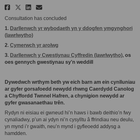
Rhannu Gorsafoedd newydd rhwn
Rhannu Gorsafoedd newydd
E-bost Gorsafoedd newy
Rhannu Gorsafoedd newydd rh
Consultation has concluded
1.
Darllenwch yr wybodaeth yn y ddogfen ymgynghori
(lawrlwytho)
2.
Cymerwch yr arolwg
3.
Darllenwch y Cwestiynau Cyffredin (lawrlwytho)
, os
oes gennych gwestiynau sy'n weddill
Dywedwch wrthym beth yw eich barn am ein cynlluniau
ar gyfer gorsafoedd
newydd rhwng Caerdydd Canolog
a Chyffordd Twnnel Hafren, a chynigion
newydd ar
gyfer gwasanaethau trên.
Rydyn ni eisiau ei gwneud hi’n haws i bawb deithio’n fwy
cynaliadwy, p’un ai ydyn ni’n cysylltu â ffrindiau neu deulu,
yn mynd i’r gwaith, neu’n mynd i gyfleoedd addysg a
hamdden.