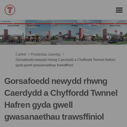
Rydych yma:
Cartref
Prosiectau caeedig
Gorsafoedd newydd rhwng Caerdydd a Chyffordd Twnnel Hafren
gyda gwell gwasanaethau trawsffiniol
Gorsafoedd newydd rhwng
Caerdydd a Chyffordd Twnnel
Hafren gyda gwell
gwasanaethau trawsffiniol