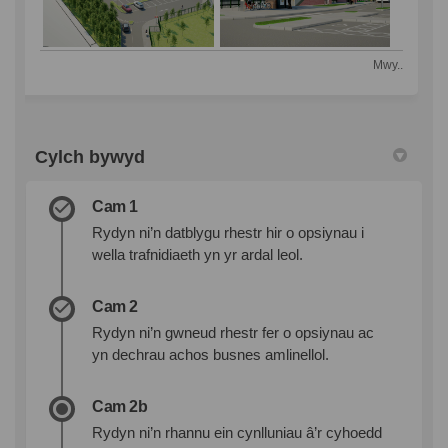
Mwy..
Cylch bywyd
Cam 1
Rydyn ni’n datblygu rhestr hir o opsiynau i
wella trafnidiaeth yn yr ardal leol.
Cam 2
Rydyn ni’n gwneud rhestr fer o opsiynau ac
yn dechrau achos busnes amlinellol.
Cam 2b
Rydyn ni’n rhannu ein cynlluniau â’r cyhoedd