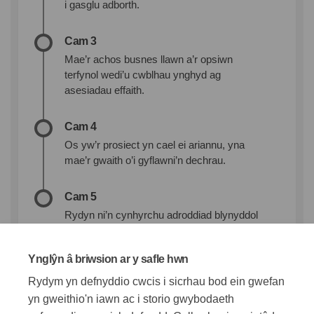
i gasglu adborth.
Cam 3
Mae’r achos busnes llawn a’r opsiwn
terfynol wedi’u cwblhau ynghyd ag
asesiadau effaith.
Cam 4
Os yw’r prosiect yn cael ei ariannu, yna
mae’r gwaith o’i gyflawni’n dechrau.
Cam 5
Rydyn ni’n cynhyrchu adroddiad blynyddol
ar y gwaith o gyflawni’r prosiect. Rydyn ni’n
monitro perfformiad y prosiect yn erbyn sut
Ynglŷn â briwsion ar y safle hwn
y disgwylid iddo berfformio yn yr achos
busnes.
Rydym yn defnyddio cwcis i sicrhau bod ein gwefan
yn gweithio'n iawn ac i storio gwybodaeth