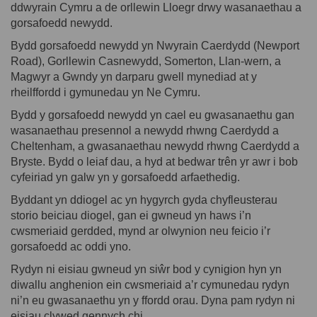
ddwyrain Cymru a de orllewin Lloegr drwy wasanaethau a
gorsafoedd newydd.
Bydd gorsafoedd newydd yn Nwyrain Caerdydd (Newport
Road), Gorllewin
Casnewydd,
Somerton
, Llan-wern, a
Magwyr a Gwndy yn darparu gwell mynediad
at y
rheilffordd i gymunedau yn Ne Cymru.
Bydd y gorsafoedd newydd yn cael eu gwasanaethu gan
wasanaethau presennol a newydd rhwng Caerdydd a
Cheltenham, a gwasanaethau newydd rhwng Caerdydd a
Bryste. Bydd o leiaf dau, a hyd at bedwar trên yr awr i bob
cyfeiriad yn galw yn y gorsafoedd arfaethedig.
Byddant yn ddiogel ac yn hygyrch gyda chyfleusterau
storio beiciau diogel, gan ei gwneud yn haws i’n
cwsmeriaid gerdded, mynd ar olwynion neu feicio i’r
gorsafoedd ac oddi yno.
Rydyn ni eisiau gwneud yn siŵr bod y cynigion hyn yn
diwallu anghenion ein cwsmeriaid a’r cymunedau rydyn
ni’n eu gwasanaethu yn y ffordd orau. Dyna pam rydyn ni
eisiau clywed gennych chi