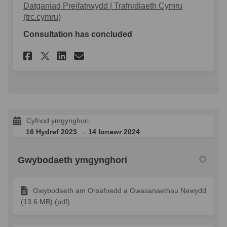
Datganiad Preifatrwydd | Trafnidiaeth Cymru
(trc.cymru)
Consultation has concluded
Rhannu Ymgynghori ar Faceb
Rhannu Ymgynghori Ar L
E-bost Ymgynghori do
Rhannu Ymgynghori Ar Twi
Cyfnod ymgynghori
16 Hydref 2023 → 14 Ionawr 2024
Gwybodaeth ymgynghori
Gwybodaeth am Orsafoedd a Gwasanaethau Newydd
(13.6 MB) (pdf)